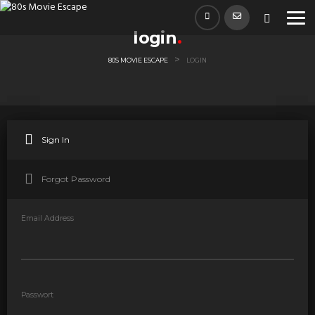
login
>
80S MOVIE ESCAPE
LOGIN
Sign In
Forgot Password
Email Address
Passwort