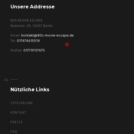
Unsere Addresse
80S MOVIE ESCAPE
Nobelstr. 29, 12057 Berlin
Email:
kontakt@80s-movie-escape.de
Tel:
017676615519
Notfall:
01779707675
Nützliche Links
SPIELRÄUME
KONTAKT
PREISE
FAQ