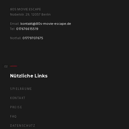
80S MOVIE ESCAPE
Nobelstr. 29, 12057 Berlin
Email:
kontakt@80s-movie-escape.de
Tel:
017676615519
Notfall:
01779707675
Nützliche Links
SPIELRÄUME
KONTAKT
PREISE
FAQ
DATENSCHUTZ