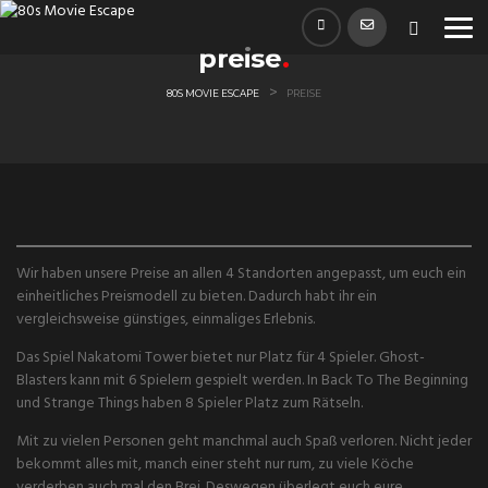
Skip
to
preise
content
>
80S MOVIE ESCAPE
PREISE
Wir haben unsere Preise an allen 4 Standorten angepasst, um euch ein
einheitliches Preismodell zu bieten. Dadurch habt ihr ein
vergleichsweise günstiges, einmaliges Erlebnis.
Das Spiel Nakatomi Tower bietet nur Platz für 4 Spieler. Ghost-
Blasters kann mit 6 Spielern gespielt werden. In Back To The Beginning
und Strange Things haben 8 Spieler Platz zum Rätseln.
Mit zu vielen Personen geht manchmal auch Spaß verloren. Nicht jeder
bekommt alles mit, manch einer steht nur rum, zu viele Köche
verderben auch mal den Brei. Deswegen überlegt euch eure