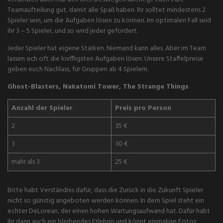
Teamaufteilung gut, damit alle Spaß haben. Ihr solltet mindestens 2
Spieler sein, um die Aufgaben lösen zu können. Im optimalen Fall seid
ihr 3 – 5 Spieler, und so wird jeder gefordert.
Jeder Spieler hat eigene Stärken. Niemand kann alles. Aber im Team
lassen sich oft die kniffligsten Aufgaben lösen. Unsere Staffelpreise
geben euch Nachlass, für Gruppen ab 4 Spielern.
Ghost-Blasters, Nakatomi Tower, The Strange Things
Anzahl der Spieler
Preis pro Person
2
35 €
3
30 €
mahr als 3
25 €
Bitte habt Verständnis dafür, dass die Zurück in die Zukunft Spieler
nicht so günstig angeboten werden können. In dem Spiel steht ein
echter DeLorean, der einen hohen Wartungsaufwand hat. Dafür habt
ihr dann auch ein bleibendes Erlebnis und könnt einmalige Fotos