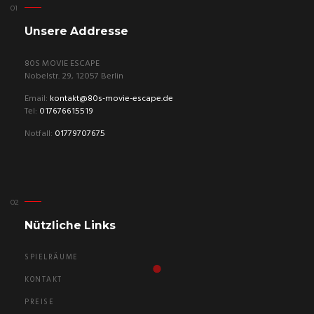
Unsere Addresse
80S MOVIE ESCAPE
Nobelstr. 29, 12057 Berlin
Email:
kontakt@80s-movie-escape.de
Tel:
017676615519
Notfall:
01779707675
Nützliche Links
SPIELRÄUME
KONTAKT
PREISE