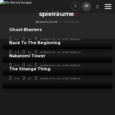
spielräume
>
80S MOVIE ESCAPE
SPIELRÄUME
Ghost-Blasters
2-6
60
NOBELSTR. 29, 12057 BERLIN
Back To The Beginning
2-8
60
NOBELSTR. 29, 12057 BERLIN
Nakatomi Tower
2-6
60
NOBELSTR. 29, 12057 BERLIN
The Strange Thing
2-8
60
NOBELSTR. 29, 12057 BERLIN