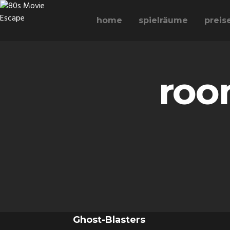
home
spielräume
preis
room
Ghost-Blasters