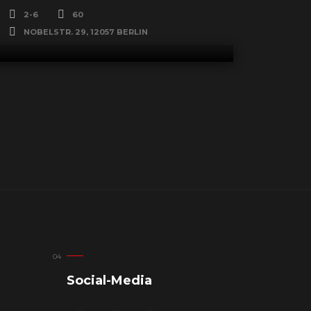
2-6
60
NOBELSTR. 29, 12057 BERLIN
Social-Media