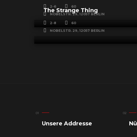
2-6
60
The Strange Thing
NOBELSTR. 29, 12057 BERLIN
2-8
60
NOBELSTR. 29, 12057 BERLIN
Unsere Addresse
Nü