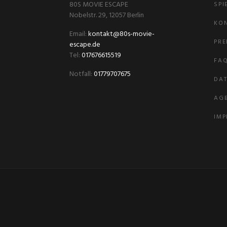
80S MOVIE ESCAPE
SPI
Nobelstr. 29, 12057 Berlin
KO
Email:
kontakt@80s-movie-
PRE
escape.de
Tel:
017676615519
FA
Notfall:
01779707675
DA
AG
IM