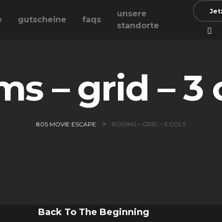
Jet
unsere
e
gutscheine
faqs
standorte
s – grid – 3 
>
80S MOVIE ESCAPE
ROOMS – GRID – 3 COLS
Back To The Beginning