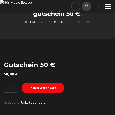
Skip
to
gutschein 50 €
content
>
>
80S MOVIE ESCAPE
PRODUKTE
GUTSCHEIN 50 €
Gutschein 50 €
50,00
€
Gutschein
In den Warenkorb
50
€
Kategorie:
Unkategorisiert
Menge