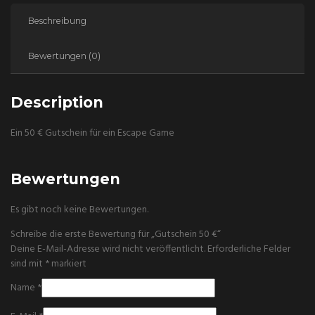
Beschreibung
Bewertungen (0)
Description
Ein 50 € Gutschein für ein Escape Game
Bewertungen
Es gibt noch keine Bewertungen.
Schreibe die erste Bewertung für „Gutschein 50 €“
Deine E-Mail-Adresse wird nicht veröffentlicht.
Erforderliche Felder
sind mit
*
markiert
Name
*