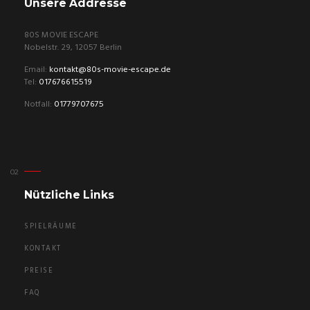
Unsere Addresse
80S MOVIE ESCAPE
Nobelstr. 29, 12057 Berlin
Email:
kontakt@80s-movie-escape.de
Tel:
017676615519
Notfall:
01779707675
Nützliche Links
SPIELRÄUME
KONTAKT
PREISE
FAQ